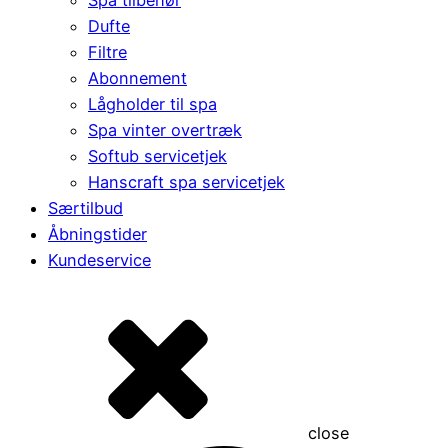
Dufte
Filtre
Abonnement
Lågholder til spa
Spa vinter overtræk
Softub servicetjek
Hanscraft spa servicetjek
Særtilbud
Åbningstider
Kundeservice
close