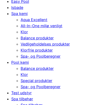
Easy Pool
Isbade
Spa kemi
Aqua Excellent
All-In-One miljø venligt
Klor
Balance produkter
Vedligeholdelses produkter
Klorfrie produkter
Spa- og Poolberegner
Pool kemi
Balance produkter
Klor
Special produkter
Spa- og Poolberegner
Test udstyr
Spa tilbehør
Spa tilbehør