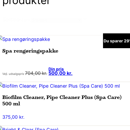
produkter
Sorting
Sort content
Du sparer 2
Spa rengøringspakke
Den
Den
704,00
kr.
500,00
kr.
oprindelige
aktuelle
pris
pris
var:
er:
704,00 kr..
500,00 kr..
Biofilm Cleaner, Pipe Cleaner Plus (Spa Care)
500 ml
375,00
kr.