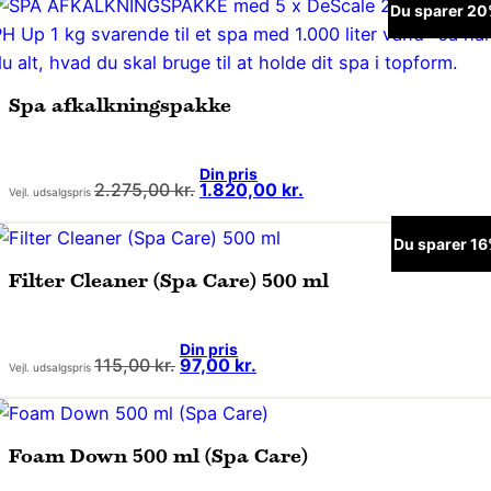
Du sparer 2
Spa afkalkningspakke
Den
Den
2.275,00
kr.
1.820,00
kr.
oprindelige
aktuelle
pris
pris
Du sparer 1
var:
er:
2.275,00 kr..
1.820,00 kr..
Filter Cleaner (Spa Care) 500 ml
Den
Den
115,00
kr.
97,00
kr.
oprindelige
aktuelle
pris
pris
var:
er:
115,00 kr..
97,00 kr..
Foam Down 500 ml (Spa Care)