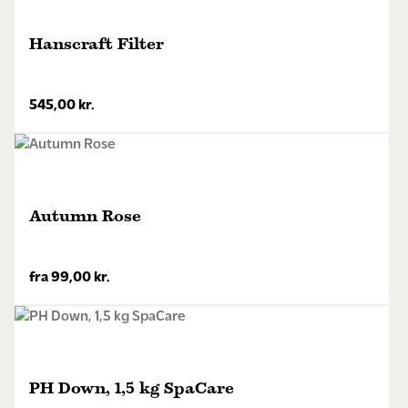
Hanscraft Filter
545,00
kr.
Autumn Rose
fra
99,00
kr.
Dette
vare
har
flere
PH Down, 1,5 kg SpaCare
varianter.