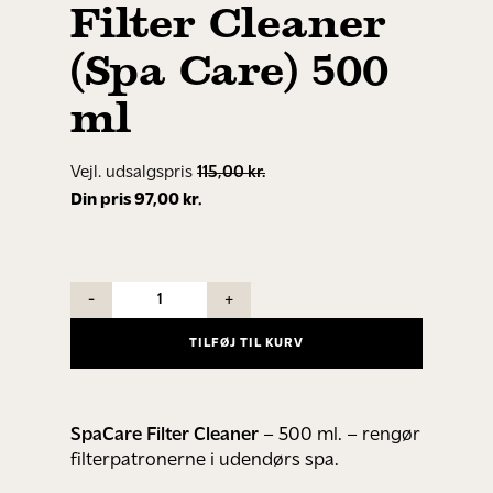
Filter Cleaner
(Spa Care) 500
ml
115,00
kr.
Den
Den
97,00
kr.
oprindelige
aktuelle
pris
pris
var:
er:
FILTER
115,00 kr..
97,00 kr..
CLEANER
TILFØJ TIL KURV
(SPA
CARE)
500
SpaCare Filter Cleaner
– 500 ml. – rengør
ML
filterpatronerne i udendørs spa.
ANTAL