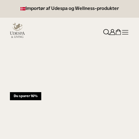
Importør af Udespa og Wellness-produkter
+10.000 tilfredse kunder
Du sparer 16%