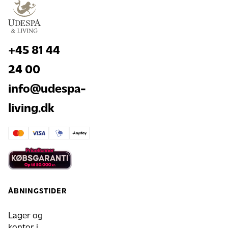
+45 81 44
24 00
info@udespa-
living.dk
ÅBNINGSTIDER
Lager og
kontor i