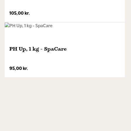
Mulighederne
105,00
kr.
kan
vælges
på
varesiden
PH Up, 1 kg - SpaCare
95,00
kr.