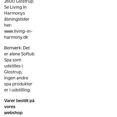
2600 Glostrup.
Se Living In
Harmonys
åbningstider
her:
www.living-in-
harmony.dk
Bemærk: Det
er alene Softub
Spa som
udstilles i
Glostrup,
ingen andre
spa produkter
er i udstilling.
Varer bestilt på
vores
webshop