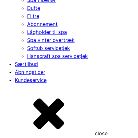
Dufte
Filtre
Abonnement
Lågholder til spa
Spa vinter overtræk
Softub servicetjek
Hanscraft spa servicetjek
Særtilbud
Åbningstider
Kundeservice
close