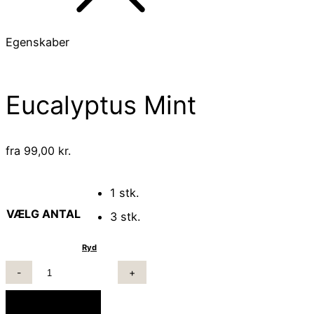
Egenskaber
Eucalyptus Mint
fra
99,00
kr.
1 stk.
VÆLG ANTAL
3 stk.
Ryd
EUCALYPTUS
MINT
ANTAL
Tilføj til kurv