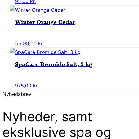
95,00
kr.
Winter Orange Cedar
Dette
fra
99,00
kr.
vare
har
SpaCare Bromide Salt, 3 kg
flere
varianter.
Mulighederne
975,00
kr.
kan
Nyhedsbrev
vælges
på
Nyheder, samt
varesiden
eksklusive spa og