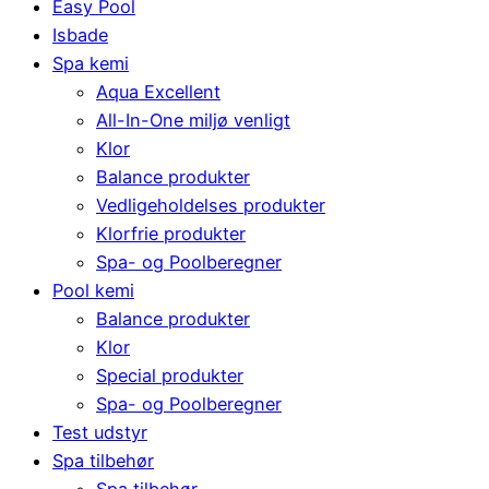
Easy Pool
Isbade
Spa kemi
Aqua Excellent
All-In-One miljø venligt
Klor
Balance produkter
Vedligeholdelses produkter
Klorfrie produkter
Spa- og Poolberegner
Pool kemi
Balance produkter
Klor
Special produkter
Spa- og Poolberegner
Test udstyr
Spa tilbehør
Spa tilbehør