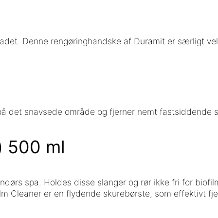
adet. Denne rengøringhandske af Duramit er særligt vele
på det snavsede område og fjerner nemt fastsiddende 
) 500 ml
ørs spa. Holdes disse slanger og rør ikke fri for biofilm
ilm Cleaner er en flydende skurebørste, som effektivt fj