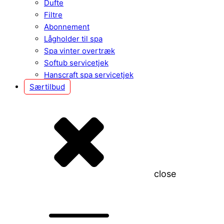
Dufte
Filtre
Abonnement
Lågholder til spa
Spa vinter overtræk
Softub servicetjek
Hanscraft spa servicetjek
Særtilbud
close