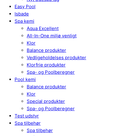
Easy Pool
Isbade
Spa kemi
Aqua Excellent
All-In-One miljø venligt
Klor
Balance produkter
Vedligeholdelses produkter
Klorfrie produkter
Spa- og Poolberegner
Pool kemi
Balance produkter
Klor
Special produkter
Spa- og Poolberegner
Test udstyr
Spa tilbehør
Spa tilbehør