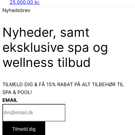
Den
25.000,00
kr.
pris
aktuelle
Nyhedsbrev
var:
pris
29.995,00 kr..
er:
Nyheder, samt
25.000,00 kr..
eksklusive spa og
wellness tilbud
TILMELD DIG & FÅ 15% RABAT PÅ ALT TILBEHØR TIL
SPA & POOL!
EMAIL
Tilmeld dig