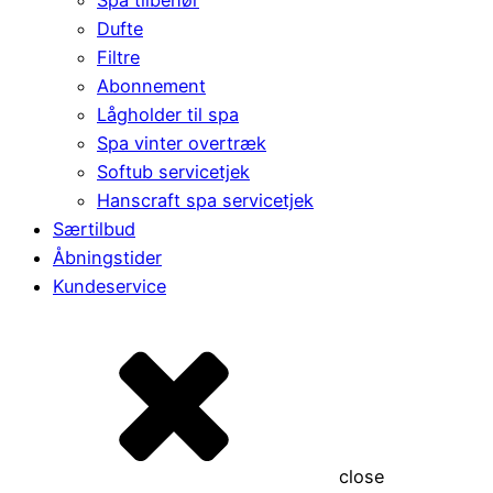
Dufte
Filtre
Abonnement
Lågholder til spa
Spa vinter overtræk
Softub servicetjek
Hanscraft spa servicetjek
Særtilbud
Åbningstider
Kundeservice
close