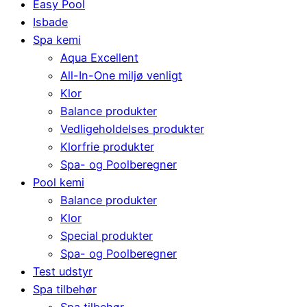
Easy Pool
Isbade
Spa kemi
Aqua Excellent
All-In-One miljø venligt
Klor
Balance produkter
Vedligeholdelses produkter
Klorfrie produkter
Spa- og Poolberegner
Pool kemi
Balance produkter
Klor
Special produkter
Spa- og Poolberegner
Test udstyr
Spa tilbehør
Spa tilbehør