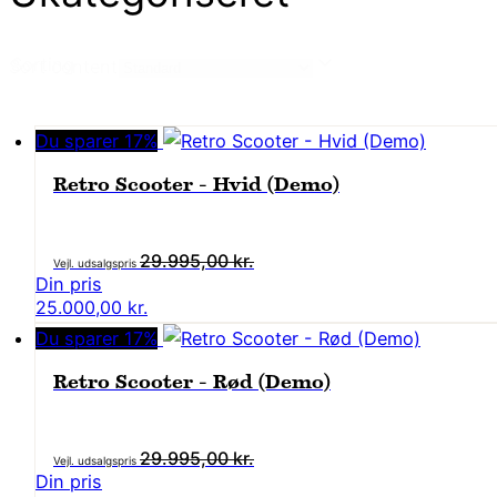
Sorting
Sort content
Du sparer 17%
Retro Scooter - Hvid (Demo)
Den
29.995,00
kr.
oprindelige
Den
25.000,00
kr.
pris
aktuelle
Du sparer 17%
var:
pris
29.995,00 kr..
Retro Scooter - Rød (Demo)
er:
25.000,00 kr..
Den
29.995,00
kr.
oprindelige