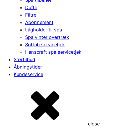
Dufte
Filtre
Abonnement
Lågholder til spa
Spa vinter overtræk
Softub servicetjek
Hanscraft spa servicetjek
Særtilbud
Åbningstider
Kundeservice
close