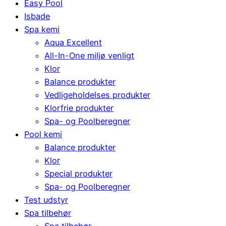
Easy Pool
Isbade
Spa kemi
Aqua Excellent
All-In-One miljø venligt
Klor
Balance produkter
Vedligeholdelses produkter
Klorfrie produkter
Spa- og Poolberegner
Pool kemi
Balance produkter
Klor
Special produkter
Spa- og Poolberegner
Test udstyr
Spa tilbehør
Spa tilbehør