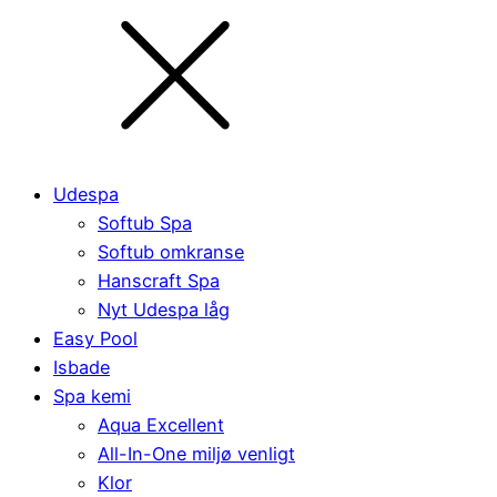
Udespa
Softub Spa
Softub omkranse
Hanscraft Spa
Nyt Udespa låg
Easy Pool
Isbade
Spa kemi
Aqua Excellent
All-In-One miljø venligt
Klor