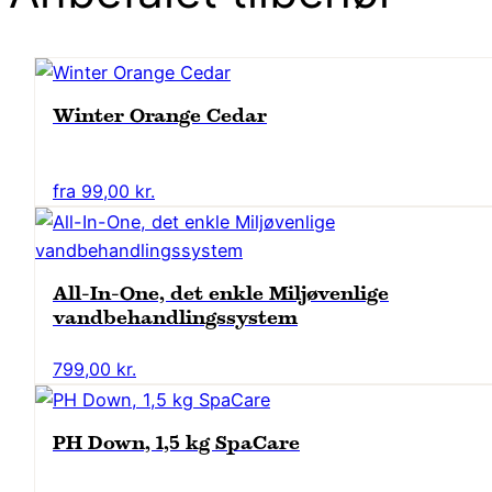
Winter Orange Cedar
Dette
fra
99,00
kr.
vare
har
flere
All-In-One, det enkle Miljøvenlige
varianter.
vandbehandlingssystem
Mulighederne
kan
799,00
kr.
vælges
på
PH Down, 1,5 kg SpaCare
varesiden