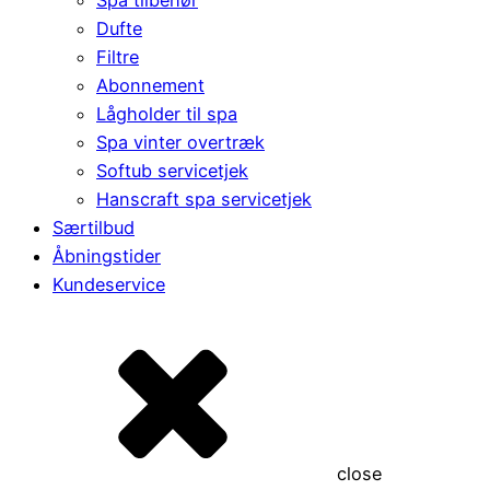
Dufte
Filtre
Abonnement
Lågholder til spa
Spa vinter overtræk
Softub servicetjek
Hanscraft spa servicetjek
Særtilbud
Åbningstider
Kundeservice
close