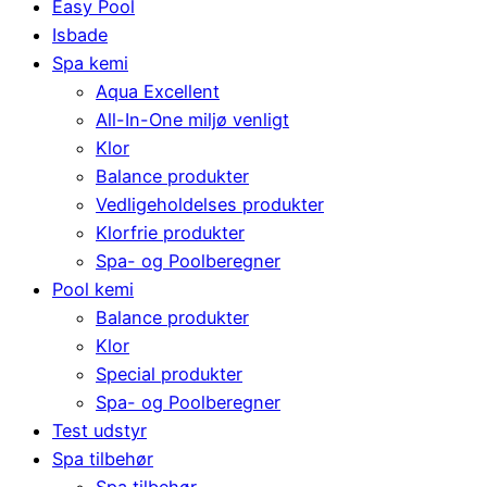
Easy Pool
Isbade
Spa kemi
Aqua Excellent
All-In-One miljø venligt
Klor
Balance produkter
Vedligeholdelses produkter
Klorfrie produkter
Spa- og Poolberegner
Pool kemi
Balance produkter
Klor
Special produkter
Spa- og Poolberegner
Test udstyr
Spa tilbehør
Spa tilbehør