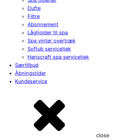
Dufte
Filtre
Abonnement
Lågholder til spa
Spa vinter overtræk
Softub servicetjek
Hanscraft spa servicetjek
Særtilbud
Åbningstider
Kundeservice
close