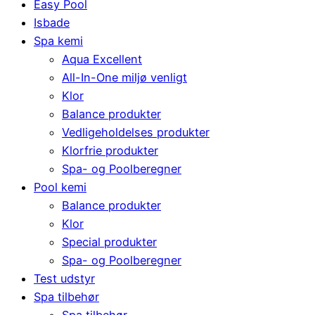
Easy Pool
Isbade
Spa kemi
Aqua Excellent
All-In-One miljø venligt
Klor
Balance produkter
Vedligeholdelses produkter
Klorfrie produkter
Spa- og Poolberegner
Pool kemi
Balance produkter
Klor
Special produkter
Spa- og Poolberegner
Test udstyr
Spa tilbehør
Spa tilbehør