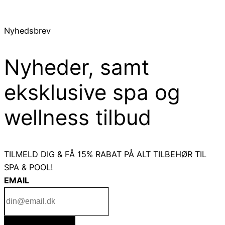
varianter.
Mulighederne
Nyhedsbrev
kan
vælges
Nyheder, samt
på
varesiden
eksklusive spa og
wellness tilbud
TILMELD DIG & FÅ 15% RABAT PÅ ALT TILBEHØR TIL
SPA & POOL!
EMAIL