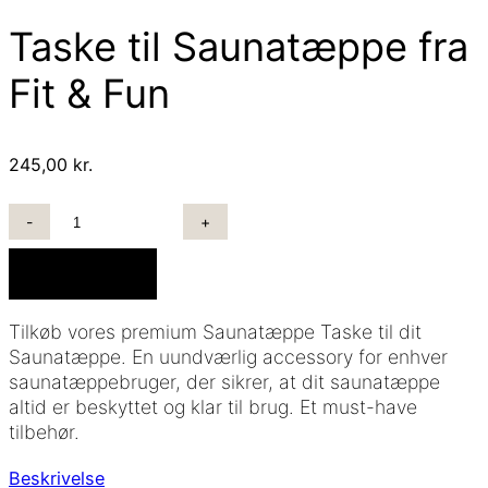
Taske til Saunatæppe fra
Fit & Fun
245,00
kr.
TASKE
TIL
SAUNATÆPPE
Tilføj til kurv
FRA
FIT
Tilkøb vores premium Saunatæppe Taske til dit
&
Saunatæppe. En uundværlig accessory for enhver
FUN
saunatæppebruger, der sikrer, at dit saunatæppe
ANTAL
altid er beskyttet og klar til brug. Et must-have
tilbehør.
Beskrivelse