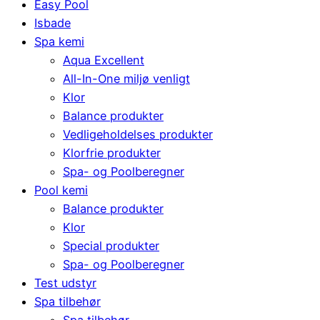
Easy Pool
Isbade
Spa kemi
Aqua Excellent
All-In-One miljø venligt
Klor
Balance produkter
Vedligeholdelses produkter
Klorfrie produkter
Spa- og Poolberegner
Pool kemi
Balance produkter
Klor
Special produkter
Spa- og Poolberegner
Test udstyr
Spa tilbehør
Spa tilbehør