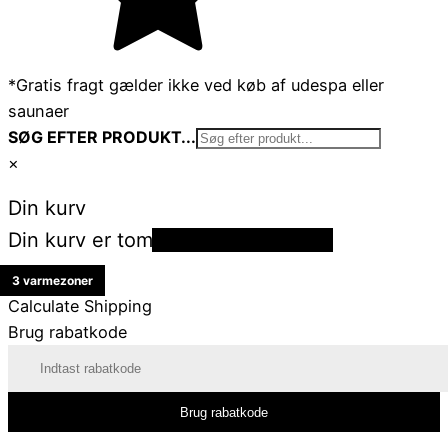
*Gratis fragt gælder ikke ved køb af udespa eller
saunaer
SØG EFTER PRODUKT...
×
Din kurv
Din kurv er tom
Tilbage til shoppen
3 varmezoner
3 varmezoner
Calculate Shipping
Brug rabatkode
Brug rabatkode