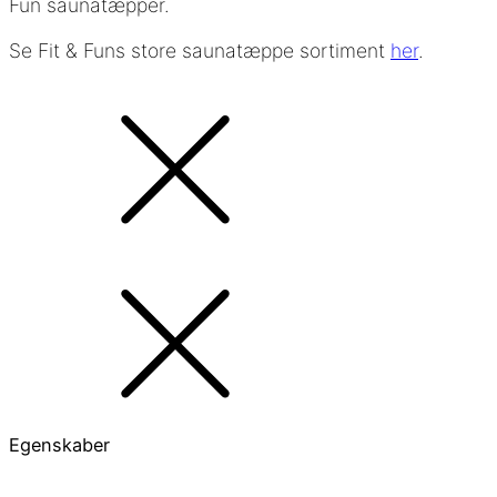
Fun saunatæpper.
Se Fit & Funs store saunatæppe sortiment
her
.
Egenskaber