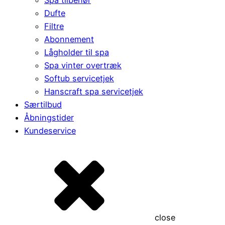
Dufte
Filtre
Abonnement
Lågholder til spa
Spa vinter overtræk
Softub servicetjek
Hanscraft spa servicetjek
Særtilbud
Åbningstider
Kundeservice
close