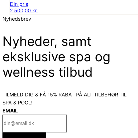
oprindelige
Den
2.500,00
kr.
pris
aktuelle
Nyhedsbrev
var:
pris
4.495,00 kr..
er:
Nyheder, samt
2.500,00 kr..
eksklusive spa og
wellness tilbud
TILMELD DIG & FÅ 15% RABAT PÅ ALT TILBEHØR TIL
SPA & POOL!
EMAIL