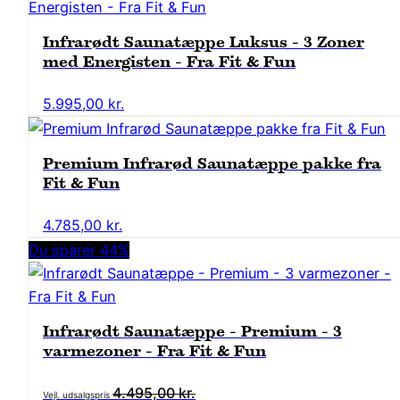
Infrarødt Saunatæppe Luksus - 3 Zoner
med Energisten - Fra Fit & Fun
5.995,00
kr.
Premium Infrarød Saunatæppe pakke fra
Fit & Fun
4.785,00
kr.
Du sparer 44%
Infrarødt Saunatæppe - Premium - 3
varmezoner - Fra Fit & Fun
Den
4.495,00
kr.