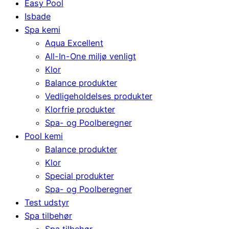
Easy Pool
Isbade
Spa kemi
Aqua Excellent
All-In-One miljø venligt
Klor
Balance produkter
Vedligeholdelses produkter
Klorfrie produkter
Spa- og Poolberegner
Pool kemi
Balance produkter
Klor
Special produkter
Spa- og Poolberegner
Test udstyr
Spa tilbehør
Spa tilbehør