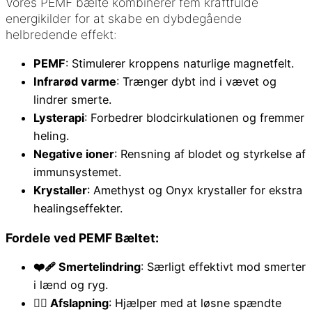
Vores PEMF bælte kombinerer fem kraftfulde
energikilder for at skabe en dybdegående
helbredende effekt:
PEMF
: Stimulerer kroppens naturlige magnetfelt.
Infrarød varme
: Trænger dybt ind i vævet og
lindrer smerte.
Lysterapi
: Forbedrer blodcirkulationen og fremmer
heling.
Negative ioner
: Rensning af blodet og styrkelse af
immunsystemet.
Krystaller
: Amethyst og Onyx krystaller for ekstra
healingseffekter.
Fordele ved PEMF Bæltet:
❤️‍🩹 Smertelindring
: Særligt effektivt mod smerter
i lænd og ryg.
🧖‍♀️ Afslapning
: Hjælper med at løsne spændte