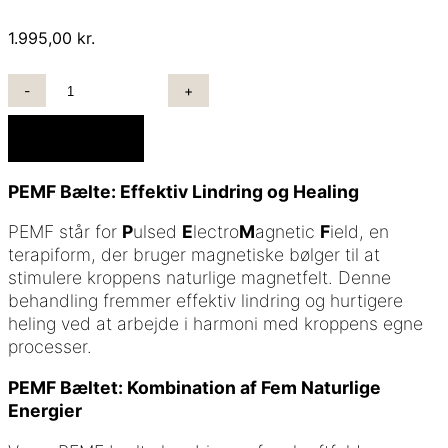
1.995,00
kr.
PEMF
BÆLTE
FRA
Tilføj til kurv
FIT
&
PEMF Bælte: Effektiv Lindring og Healing
FUN
ANTAL
PEMF står for
P
ulsed
E
lectro
M
agnetic
F
ield, en
terapiform, der bruger magnetiske bølger til at
stimulere kroppens naturlige magnetfelt. Denne
behandling fremmer effektiv lindring og hurtigere
heling ved at arbejde i harmoni med kroppens egne
processer.
PEMF Bæltet: Kombination af Fem Naturlige
Energier