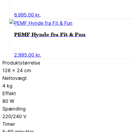
6.995,00
kr.
PEMF Hynde fra Fit & Fun
2.995,00
kr.
Produktstørrelse
128 × 24 cm
Nettovægt
4 kg
Effekt
80 W
Spænding
220/240 V
Timer
5-60 minutter