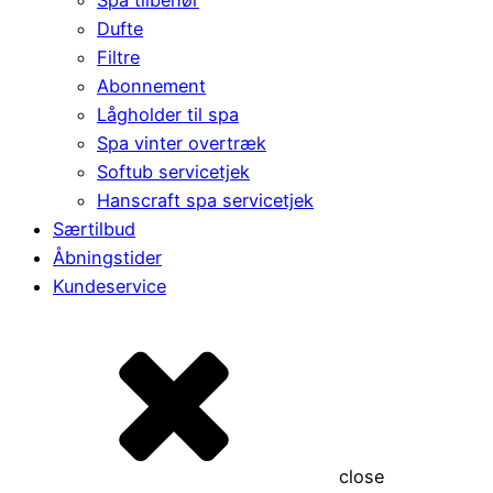
Dufte
Filtre
Abonnement
Lågholder til spa
Spa vinter overtræk
Softub servicetjek
Hanscraft spa servicetjek
Særtilbud
Åbningstider
Kundeservice
close