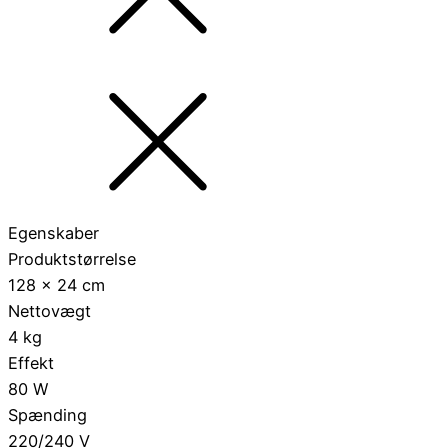
Egenskaber
Produktstørrelse
128 × 24 cm
Nettovægt
4 kg
Effekt
80 W
Spænding
220/240 V