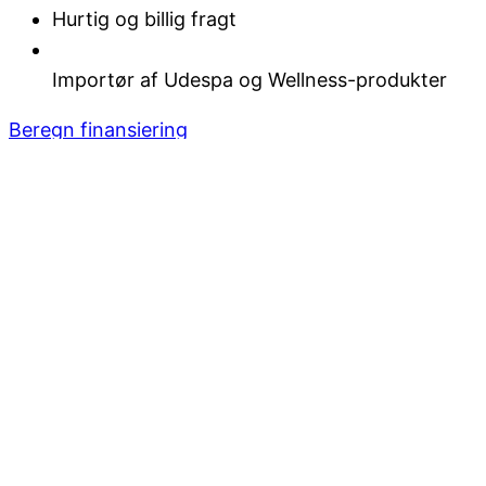
Hurtig og billig fragt
Importør af Udespa og Wellness-produkter
Beregn finansiering
Menu
Udespa
Softub Spa
Softub omkranse
Hanscraft Spa
Nyt Udespa låg